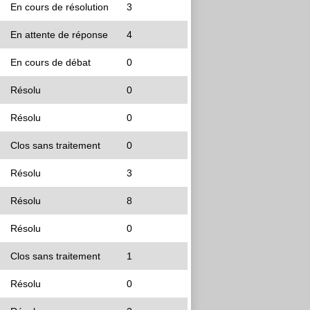
En cours de résolution
3
En attente de réponse
4
En cours de débat
0
Résolu
0
Résolu
0
Clos sans traitement
0
Résolu
3
Résolu
8
Résolu
0
Clos sans traitement
1
Résolu
0