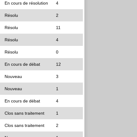
En cours de résolution
4
Résolu
2
Résolu
11
Résolu
4
Résolu
0
En cours de débat
12
Nouveau
3
Nouveau
1
En cours de débat
4
Clos sans traitement
1
Clos sans traitement
2