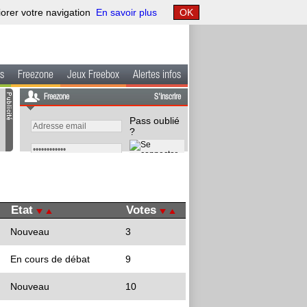
iorer votre navigation
En savoir plus
OK
s
Freezone
Jeux Freebox
Alertes infos
Freezone
S'inscrire
Pass oublié
?
Etat
Votes
Nouveau
3
En cours de débat
9
Nouveau
10