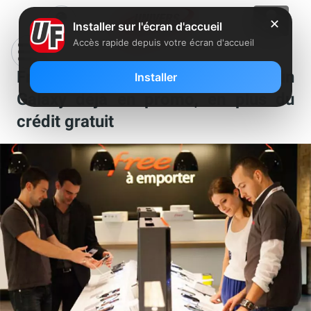
✕
Installer sur l'écran d'accueil
Accès rapide depuis votre écran d'accueil
Free ajoute une nouvelle promo à un
Installer
Galaxy déjà en promo, en plus du
crédit gratuit