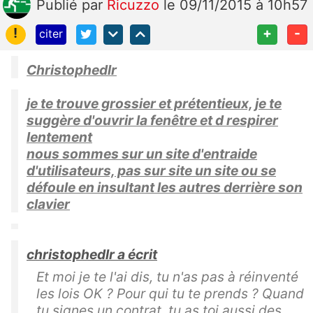
Publié
par
Ricuzzo
le 09/11/2015 à 10h57
!
+
-
citer
Christophedlr
je te trouve grossier et prétentieux, je te
suggère d'ouvrir la fenêtre et d respirer
lentement
nous sommes sur un site d'entraide
d'utilisateurs, pas sur site un site ou se
défoule en insultant les autres derrière son
clavier
christophedlr a écrit
Et moi je te l'ai dis, tu n'as pas à réinventé
les lois OK ? Pour qui tu te prends ? Quand
tu signes un contrat, tu as toi aussi des