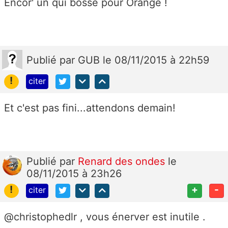
Encor' un qui bosse pour Orange !
Publié
par
GUB
le 08/11/2015 à 22h59
!
citer
Et c'est pas fini...attendons demain!
Publié
par
Renard des ondes
le
08/11/2015 à 23h26
!
+
-
citer
@christophedlr , vous énerver est inutile .