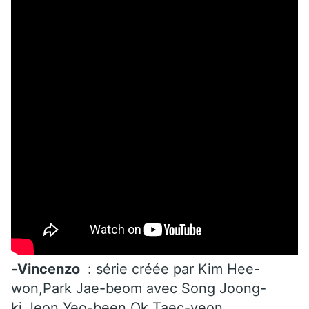
-Vincenzo
: série créée par Kim Hee-
won,Park Jae-beom avec Song Joong-
ki,Jeon Yeo-been,Ok Taec-yeon.