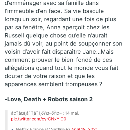
d’emménager avec sa famille dans
l’immeuble d’en face. Sa vie bascule
lorsqu’un soir, regardant une fois de plus
par sa fenêtre, Anna aperçoit chez les
Russell quelque chose qu’elle n’aurait
jamais dû voir, au point de soupçonner son
voisin d’avoir fait disparaître Jane…Mais
comment prouver le bien-fondé de ces
allégations quand tout le monde vous fait
douter de votre raison et que les
apparences semblent trompeuses ?
-Love, Death + Robots saison 2
â¤ï¸â¤ï¸â˜ ï¸â˜ ï¸ðŸ¤–ðŸ¤– : 14 mai.
pic.twitter.com/cyrCNxYiO0
Netflix France (@NetflixFR)
April 19, 2021