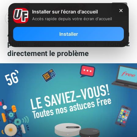
✕
Installer sur l'écran d'accueil
Accès rapide depuis votre écran d'accueil
Astuce Free en vidéo : Votre wifi
Installer
plante sur la Freebox ? Trouvez
directement le problème