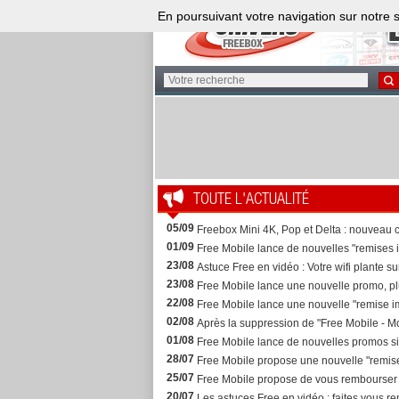
En poursuivant votre navigation sur notre s
TOUTE L'ACTUALITÉ
05/09
Freebox Mini 4K, Pop et Delta : nouveau c
01/09
Free Mobile lance de nouvelles "remises i
23/08
Astuce Free en vidéo : Votre wifi plante su
23/08
Free Mobile lance une nouvelle promo, plutô
22/08
Free Mobile lance une nouvelle "remise im
02/08
Après la suppression de "Free Mobile - Mo
01/08
Free Mobile lance de nouvelles promos si 
28/07
Free Mobile propose une nouvelle "remise 
25/07
Free Mobile propose de vous rembourser un
20/07
Les astuces Free en vidéo : faites vous rem