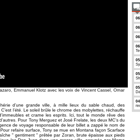
06
06
06
06
Te
05
Sy
05
Sh
05
 Lazaro, Emmanuel Klotz avec les voix de Vincent Cassel, Omar
Da
04
hérie d’une grande ville, à mille lieux du sable chaud, des
re
C’est l’été. Le soleil brûle le chrome des mobylettes, réchauffe
 d’immeubles et crame les esprits. Ici, tout le monde rêve des
 d’autres. Pour Tony Merguez et José Frelate, les deux MC’s du
’agence de voyage responsable de leur billet a zappé le nom de
 ! Pour refaire surface, Tony se mue en Montana façon Scarface
raîche " gentiment " prêtée par Zoran, brute épaisse aux pieds