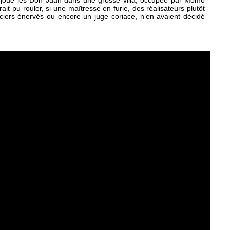
é joue les Don Juan dans une grosse villa, occupée par Momo
rait pu rouler, si une maîtresse en furie, des réalisateurs plutôt
ciers énervés ou encore un juge coriace, n’en avaient décidé