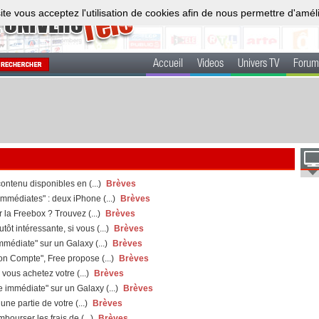
ite vous acceptez l'utilisation de cookies afin de nous permettre d'amél
Accueil
Videos
Univers TV
Forum
ontenu disponibles en (...)
Brèves
mmédiates" : deux iPhone (...)
Brèves
r la Freebox ? Trouvez (...)
Brèves
t intéressante, si vous (...)
Brèves
médiate" sur un Galaxy (...)
Brèves
n Compte", Free propose (...)
Brèves
vous achetez votre (...)
Brèves
immédiate" sur un Galaxy (...)
Brèves
e partie de votre (...)
Brèves
bourser les frais de (...)
Brèves