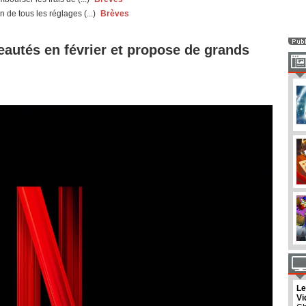
 de tous les réglages (...)
Brèves
uveautés en février et propose de grands
Le
Vi