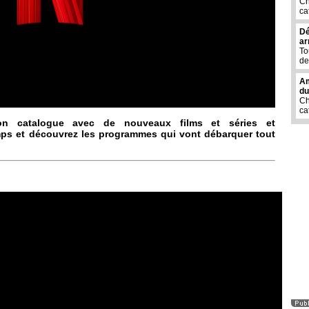
Ch
ca
Dé
ar
To
de
Am
du
Ch
ca
son catalogue avec de nouveaux films et séries et
ps et découvrez les programmes qui vont débarquer tout