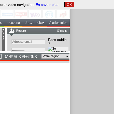
iorer votre navigation
En savoir plus
OK
s
Freezone
Jeux Freebox
Alertes infos
Freezone
S'inscrire
Pass oublié
?
DANS VOS REGIONS