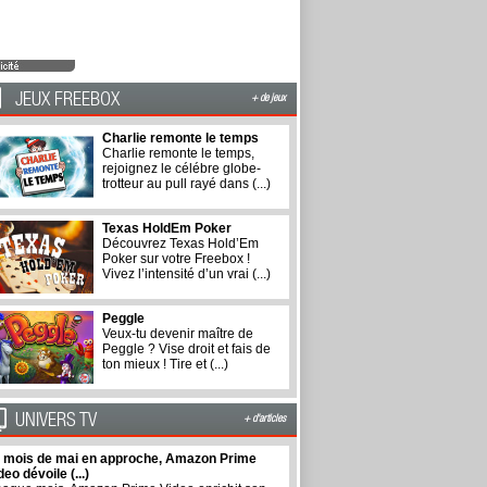
JEUX FREEBOX
+ de jeux
Charlie remonte le temps
Charlie remonte le temps,
rejoignez le célébre globe-
trotteur au pull rayé dans (...)
Texas HoldEm Poker
Découvrez Texas Hold’Em
Poker sur votre Freebox !
Vivez l’intensité d’un vrai (...)
Peggle
Veux-tu devenir maître de
Peggle ? Vise droit et fais de
ton mieux ! Tire et (...)
UNIVERS TV
+ d'articles
 mois de mai en approche, Amazon Prime
deo dévoile (...)