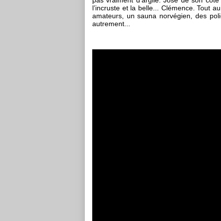
pas vraiment d’argile. José de son côt
l’incruste et la belle... Clémence. Tout au
amateurs, un sauna norvégien, des poli
autrement...