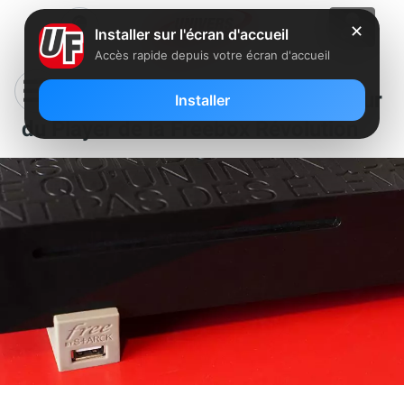
✕
Installer sur l'écran d'accueil
Accès rapide depuis votre écran d'accueil
Free déploie une nouvelle mise à jour
Installer
du Player de la Freebox Révolution