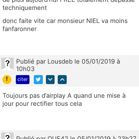
techniquement
donc faite vite car monsieur NIEL va moins
fanfaronner
Publié
par
Lousdeb
le 05/01/2019 à
10h03
!
citer
Toujours pas d’airplay A quand une mise à
jour pour rectifier tous cela
Publié
par
OUF42
le 05/01/2019 à 23h27