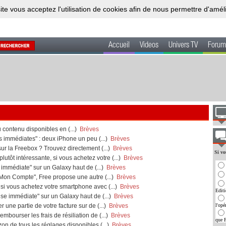
ite vous acceptez l'utilisation de cookies afin de nous permettre d'amél
Accueil
Videos
Univers TV
Forum
 contenu disponibles en (...)
Brèves
 immédiates" : deux iPhone un peu (...)
Brèves
sur la Freebox ? Trouvez directement (...)
Brèves
Si vo
utôt intéressante, si vous achetez votre (...)
Brèves
immédiate" sur un Galaxy haut de (...)
Brèves
Mon Compte", Free propose une autre (...)
Brèves
i vous achetez votre smartphone avec (...)
Brèves
Edit
e immédiate" sur un Galaxy haut de (...)
Brèves
ne partie de votre facture sur de (...)
Brèves
l'opé
mbourser les frais de résiliation de (...)
Brèves
que F
on de tous les réglages disponibles (...)
Brèves