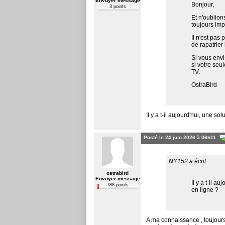
Envoyer message
Bonjour,
3 points
Et n'oublion
toujours imp
Il n'est pas
de rapatrier
Si vous env
si votre seu
TV.
OstraBird
Il y a t-il aujourd'hui, une s
Posté le 24 juin 2026 à 06h11
NY152 a écrit
ostrabird
Envoyer message
Il y a t-il 
788 points
en ligne ?
A ma connaissance , toujours 