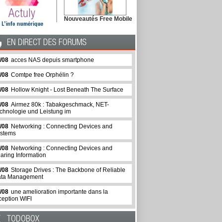
Nouveautés Free Mobile
EN DIRECT DES FORUMS
/08
acces NAS depuis smartphone
/08
Comtpe free Orphélin ?
/08
Hollow Knight - Lost Beneath The Surface
/08
Airmez 80k : Tabakgeschmack, NET-
chnologie und Leistung im
/08
Networking : Connecting Devices and
stems
/08
Networking : Connecting Devices and
aring Information
/08
Storage Drives : The Backbone of Reliable
ta Management
/08
une amelioration importante dans la
ception WIFI
TODOBOX