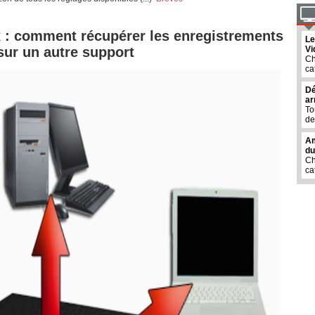
x : comment récupérer les enregistrements
Le
 sur un autre support
Vi
Ch
ca
Dé
ar
To
de
Am
du
Ch
ca