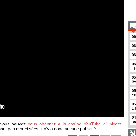
06
06
06
06
Te
05
Sy
05
Sh
05
Da
04
re
, vous pouvez
vous abonner à la chaîne YouTube d’Univers
ont pas monétisées, il n’y a donc aucune publicité.