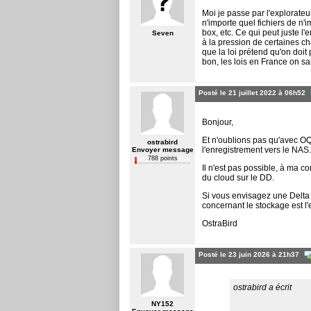
Moi je passe par l'explorate
n'importe quel fichiers de n'
box, etc. Ce qui peut juste l
Seven
à la pression de certaines ch
que la loi prétend qu'on doit
bon, les lois en France on sai
Posté le 21 juillet 2022 à 06h52
Bonjour,
Et n'oublions pas qu'avec OQ
ostrabird
l'enregistrement vers le NAS.
Envoyer message
788 points
Il n'est pas possible, à ma 
du cloud sur le DD.
Si vous envisagez une Delta 
concernant le stockage est l
OstraBird
Posté le 23 juin 2026 à 21h37
ostrabird a écrit
NY152