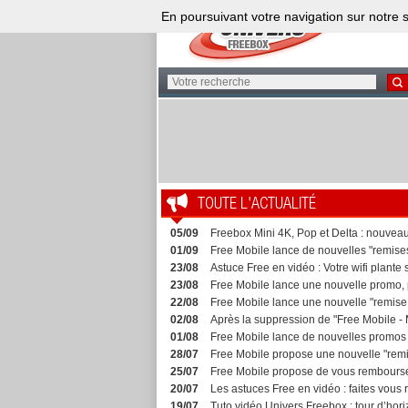
En poursuivant votre navigation sur notre s
TOUTE L'ACTUALITÉ
05/09
Freebox Mini 4K, Pop et Delta : nouveau
01/09
Free Mobile lance de nouvelles "remises
23/08
Astuce Free en vidéo : Votre wifi plante 
23/08
Free Mobile lance une nouvelle promo, pl
22/08
Free Mobile lance une nouvelle "remise 
02/08
Après la suppression de "Free Mobile - 
01/08
Free Mobile lance de nouvelles promos s
28/07
Free Mobile propose une nouvelle "remis
25/07
Free Mobile propose de vous rembourser u
20/07
Les astuces Free en vidéo : faites vous re
19/07
Tuto vidéo Univers Freebox : tour d’horiz