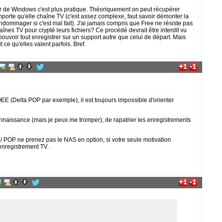
ur de Windows c'est plus pratique. Théoriquement on peut récupérer
importe qu'elle chaîne TV (c'est assez complexe, faut savoir démonter la
'endommager si c'est mal fait). J'ai jamais compris que Free ne résiste pas
aînes TV pour crypté leurs fichiers? Ce procédé devrait être interdit vu
 pouvoir tout enregistrer sur un support autre que celui de départ. Mais
t ce qu'elles valent parfois. Bref.
EE (Delta POP par exemple), il est toujours impossible d'orienter
connaissance (mais je peux me tromper), de rapatrier les enregistrements
/ POP ne prenez pas le NAS en option, si votre seule motivation
'enregistrement TV.