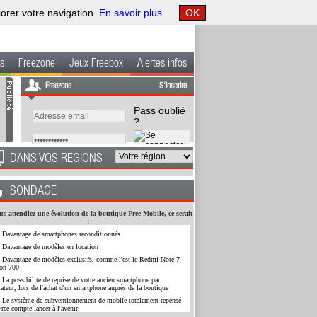
iorer votre navigation
En savoir plus
OK
s
Freezone
Jeux Freebox
Alertes infos
Freezone
S'inscrire
Pass oublié
?
DANS VOS REGIONS
SONDAGE
us attendiez une évolution de la boutique Free Mobile, ce serait
:
Davantage de smartphones reconditionnés
Davantage de modèles en location
Davantage de modèles exclusifs, comme l'est le Redmi Note 7
ion 700
La possibilité de reprise de votre ancien smartphone par
rateur, lors de l'achat d'un smartphone auprès de la boutique
Le système de subventionnement de mobile totalement repensé
ree compte lancer à l'avenir