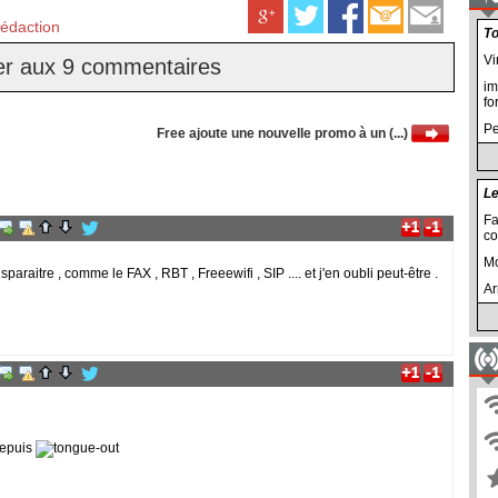
édaction
To
Vi
r aux 9 commentaires
im
fo
Pe
Free ajoute une nouvelle promo à un (...)
Le
Fa
co
Mo
paraitre , comme le FAX , RBT , Freeewifi , SIP .... et j'en oubli peut-être .
Ar
depuis