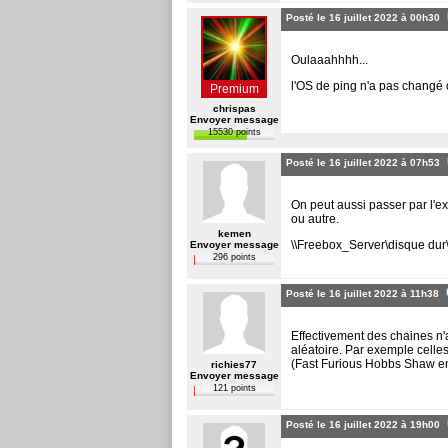
Posté le 16 juillet 2022 à 00h30
Oulaaahhhh...
l'OS de ping n'a pas chang
Premium
chrispas
Envoyer message
15530 points
Posté le 16 juillet 2022 à 07h53
On peut aussi passer par l'ex
ou autre.
kemen
\\Freebox_Server\disque dur
Envoyer message
296 points
Posté le 16 juillet 2022 à 11h38
Effectivement des chaines n'
aléatoire. Par exemple celle
(Fast Furious Hobbs Shaw e
richies77
Envoyer message
121 points
Posté le 16 juillet 2022 à 19h00