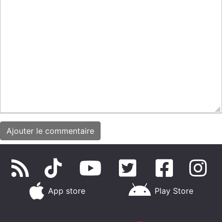
App store
Play Store