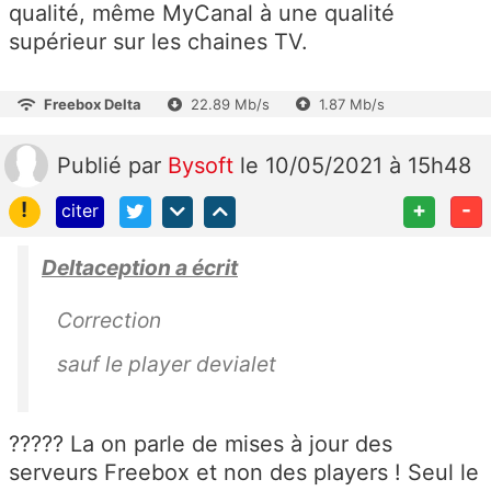
qualité, même MyCanal à une qualité
supérieur sur les chaines TV.
Freebox Delta
22.89 Mb/s
1.87 Mb/s
Publié
par
Bysoft
le 10/05/2021 à 15h48
!
+
-
citer
Deltaception a écrit
Correction
sauf le player devialet
????? La on parle de mises à jour des
serveurs Freebox et non des players ! Seul le