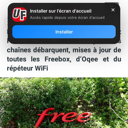
✕
Installer sur l'écran d'accueil
Accès rapide depuis votre écran d'accueil
Les nouveautés de la semaine chez
Installer
Free et Free Mobile : plusieurs
chaînes débarquent, mises à jour de
toutes les Freebox, d’Oqee et du
répéteur WiFi