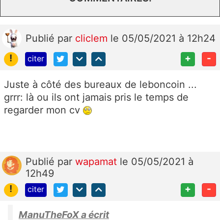
Publié
par
cliclem
le 05/05/2021 à 12h24
!
+
-
citer
Juste à côté des bureaux de leboncoin ...
grrr: là ou ils ont jamais pris le temps de
regarder mon cv
Publié
par
wapamat
le 05/05/2021 à
12h49
!
+
-
citer
ManuTheFoX a écrit