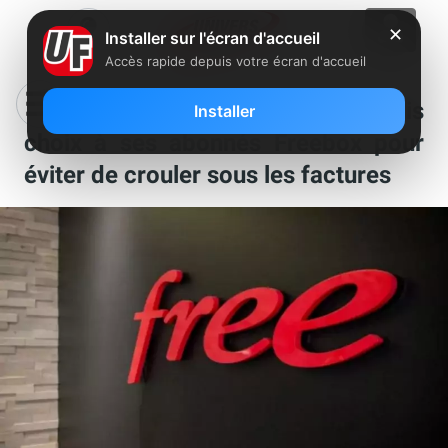
✕
Installer sur l'écran d'accueil
Accès rapide depuis votre écran d'accueil
Le saviez-vous ? Free laisse trois
Installer
choix à ses abonnés Freebox pour
éviter de crouler sous les factures