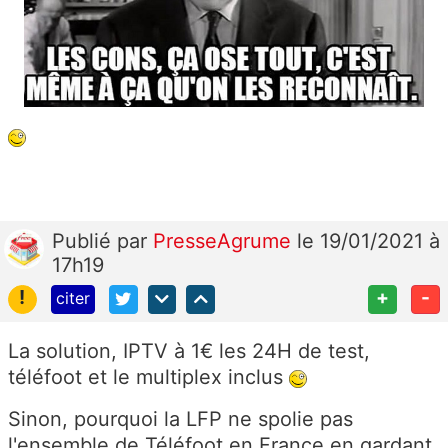
Publié
par
PresseAgrume
le 19/01/2021 à
17h19
!
+
-
citer
La solution, IPTV à 1€ les 24H de test,
téléfoot et le multiplex inclus
Sinon, pourquoi la LFP ne spolie pas
l'ensemble de Téléfoot en France en gardant