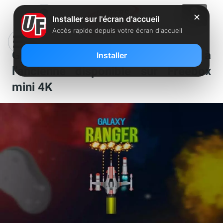
✕
Installer sur l'écran d'accueil
Accès rapide depuis votre écran d'accueil
Galaxy Ranger : test du shooter à
Installer
l’ancienne disponible sur Freebox
mini 4K