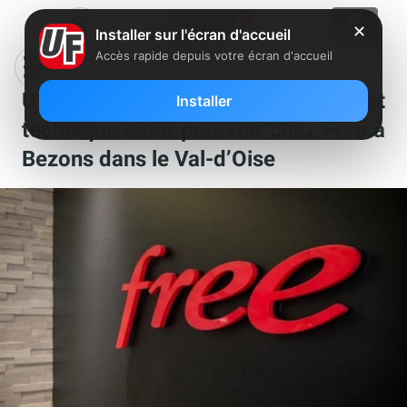
✕
Installer sur l'écran d'accueil
Accès rapide depuis votre écran d'accueil
Un poste d’assistant administratif et
Installer
technique est à pourvoir chez Free à
Bezons dans le Val-d’Oise