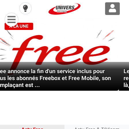
À LA UNE
Previous
Nex
Les nouveautés de la semaine chez Free :
redémarrez vos Freebox, une mise à jour est
là, Free Mobile ...