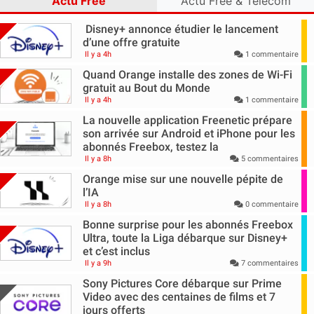
Actu Free
Actu Free & Télécom
Disney+ annonce étudier le lancement
d’une offre gratuite
Il y a 4h
1 commentaire
Quand Orange installe des zones de Wi-Fi
gratuit au Bout du Monde
Il y a 4h
1 commentaire
La nouvelle application Freenetic prépare
son arrivée sur Android et iPhone pour les
abonnés Freebox, testez la
Il y a 8h
5 commentaires
Orange mise sur une nouvelle pépite de
l’IA
Il y a 8h
0 commentaire
Bonne surprise pour les abonnés Freebox
Ultra, toute la Liga débarque sur Disney+
et c’est inclus
Il y a 9h
7 commentaires
Sony Pictures Core débarque sur Prime
Video avec des centaines de films et 7
jours offerts