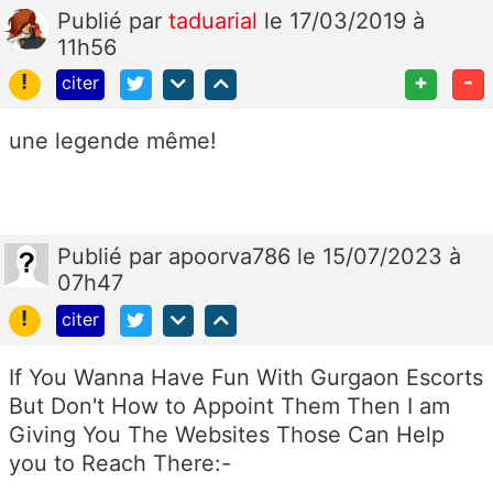
Publié
par
taduarial
le 17/03/2019 à
11h56
!
+
-
citer
une legende même!
Publié
par
apoorva786
le 15/07/2023 à
07h47
!
citer
If You Wanna Have Fun With Gurgaon Escorts
But Don't How to Appoint Them Then I am
Giving You The Websites Those Can Help
you to Reach There:-