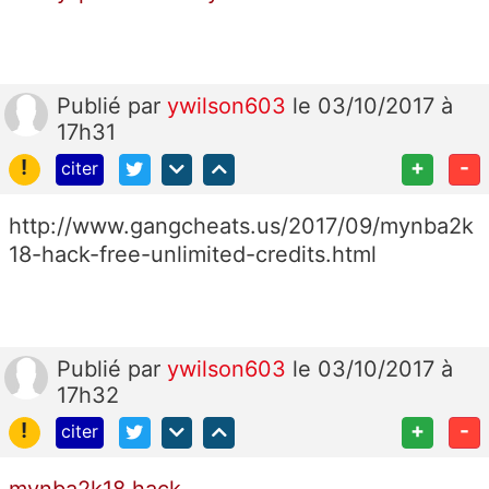
Publié
par
ywilson603
le 03/10/2017 à
17h31
!
+
-
citer
http://www.gangcheats.us/2017/09/mynba2k
18-hack-free-unlimited-credits.html
Publié
par
ywilson603
le 03/10/2017 à
17h32
!
+
-
citer
mynba2k18 hack