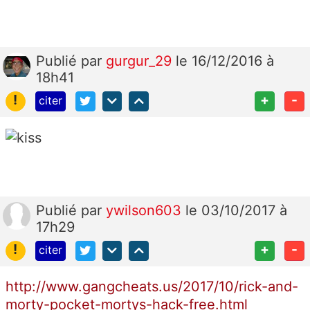
Publié
par
gurgur_29
le 16/12/2016 à
18h41
!
+
-
citer
Publié
par
ywilson603
le 03/10/2017 à
17h29
!
+
-
citer
http://www.gangcheats.us/2017/10/rick-and-
morty-pocket-mortys-hack-free.html